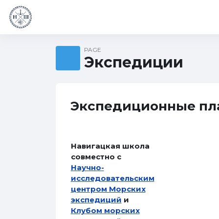
Skip to main content
NAVIGATIONAL SCHOOL
Abo
PAGE
Экспедиции
Экспедиционные пла
Навигацкая школа
совместно с
Научно-
исследовательским
центром Морских
экспедиций
и
Клубом морских