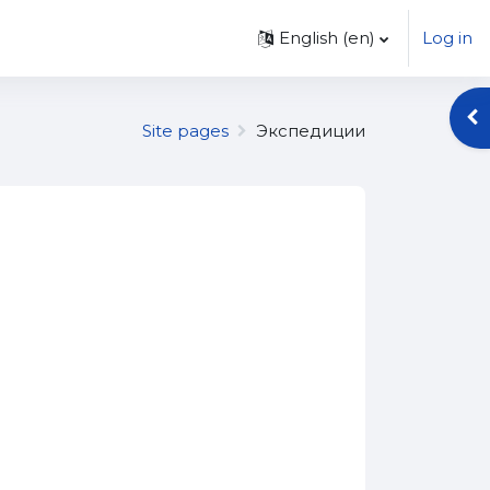
 648-4845
English ‎(en)‎
Log in
Op
Site pages
Экспедиции