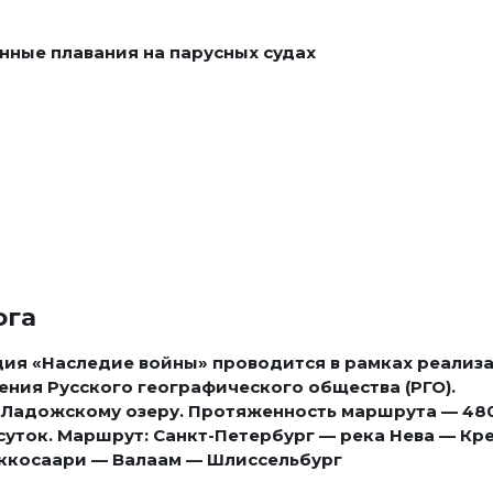
ога
ия «Наследие войны» проводится в рамках реализ
ния Русского географического общества (РГО).
 Ладожскому озеру. Протяженность маршрута — 480
суток. Маршрут: Санкт-Петербург — река Нева — Кр
ккосаари — Валаам — Шлиссельбург