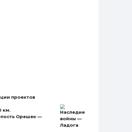
ации проектов
 км.
епость Орешек —