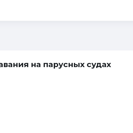
ut Us
Training
Fleet
Expeditions
Contacts
+7 812
вания на парусных судах