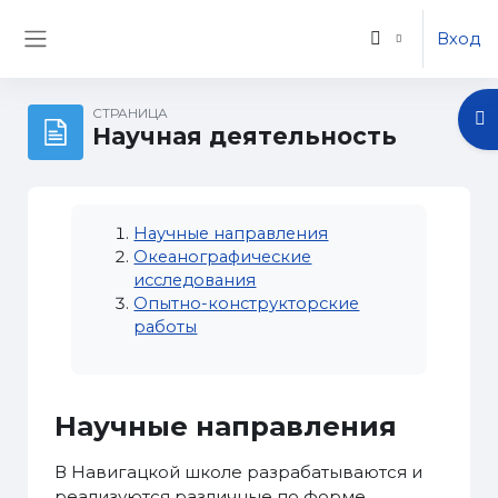
Перейти к основному содержанию
Вход
Боковая панель
СТРАНИЦА
От
Научная деятельность
Научные направления
Океанографические
исследования
Опытно-конструкторские
работы
Научные направления
В Навигацкой школе разрабатываются и
реализуются различные по форме,