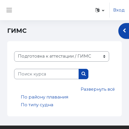
Перейти к основному содержанию
Вход
Боковая панель
ГИМС
От
Категории курсов
Поиск курса
Поиск курса
Развернуть всё
По району плавания
По типу судна